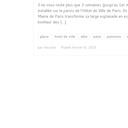
Il ne vous reste plus que 3 semaines (jusqu’au 1er m
installée sur le parvis de l’Hôtel de Ville de Paris. E
Mairie de Paris transforme sa large esplanade en es
bonheur des […]
glace
hotel de ville
idée
patin
patinoire
par
Nicolas
Publié
février 8, 2015