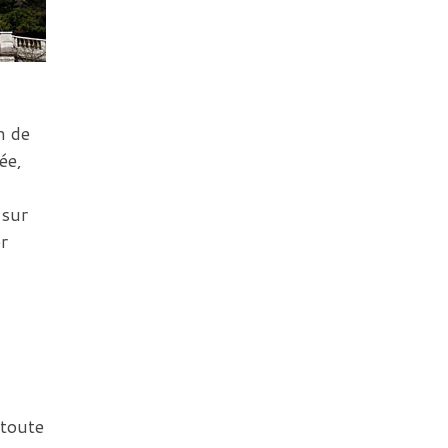
n de
ée,
 sur
r
 toute