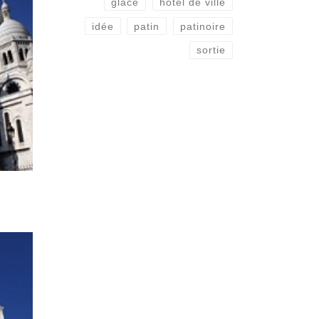
glace
hotel de ville
idée
patin
patinoire
sortie