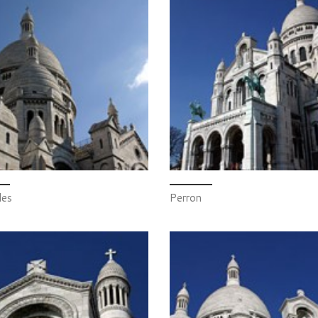
les
Perron