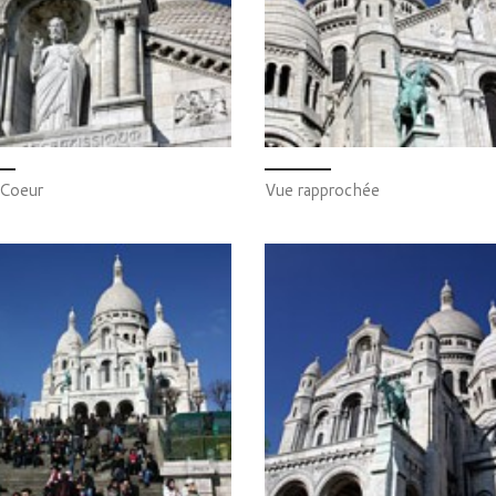
-Coeur
Vue rapprochée