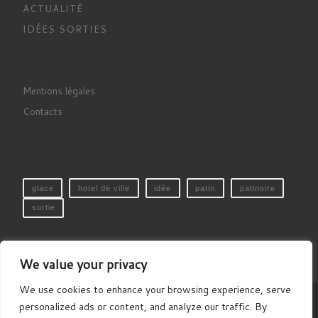
ACTUALITÉ
IDÉES SORTIES
Mentions légales
Contacts
glace
hotel de ville
idée
patin
patinoire
sortie
We value your privacy
We use cookies to enhance your browsing experience, serve
personalized ads or content, and analyze our traffic. By
© 2026
Paris-Photo-Guide.com
– Tous droits réservés